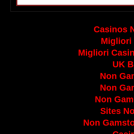
Bookm
Casinos 
Miglior
Migliori Cas
UK Be
Non Ga
Non Ga
Non Gam
Sites N
Non Gamsto