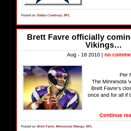
Posted on:
Dallas Cowboys
,
NFL
Brett Favre officially comi
Vikings…
Aug - 18 2010 |
no comme
Per 
The Minnesota Vi
Brett Favre’s clos
once and for all i
Continue rea
Posted on:
Brett Favre
,
Minnesota Vikings
,
NFL