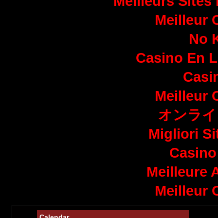
Meilleurs Sites
Meilleur 
No 
Casino En L
Casi
Meilleur 
オンライ
Migliori S
Casino 
Meilleure 
Meilleur 
Calendar