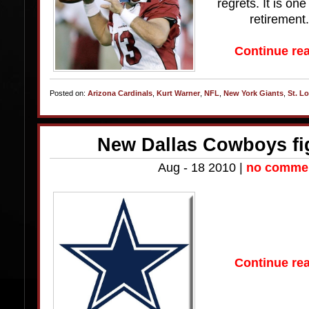
regrets. It is on
retirement. 
Continue rea
Posted on:
Arizona Cardinals
,
Kurt Warner
,
NFL
,
New York Giants
,
St. L
New Dallas Cowboys fi
Aug - 18 2010 |
no comme
Continue rea